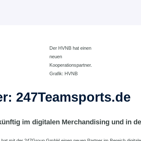
Der HVNB hat einen
neuen
Kooperationspartner.
Grafik: HVNB
r: 247Teamsports.de
ftig im digitalen Merchandising und in der
t mit der 247Group GmbH einen neuen Partner im Bereich digitales