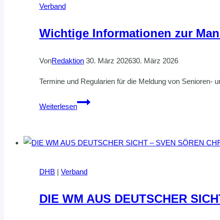
Verband
Wichtige Informationen zur Man
Von
Redaktion
30. März 2026
30. März 2026
Termine und Regularien für die Meldung von Senioren
Wichtige
Weiterlesen
Informationen
zur
Mannschaftsmeldung
für
die
DHB
|
Verband
Saison
2026/2027
DIE WM AUS DEUTSCHER SIC