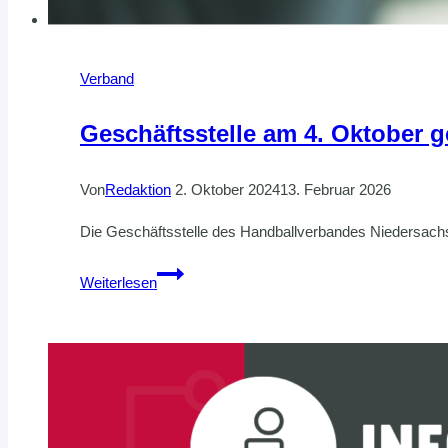
Verband
Geschäftsstelle am 4. Oktober 
Von
Redaktion
2. Oktober 2024
13. Februar 2026
Die Geschäftsstelle des Handballverbandes Niedersach
Geschäftsstelle
Weiterlesen
am
4.
Oktober
geschlossen