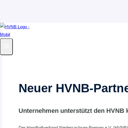
Zum
Inhalt
springen
Neuer HVNB-Partne
Unternehmen unterstützt den HVNB kün
Der Handballverband Niedersachsen-Bremen e.V. (HVNB) ha