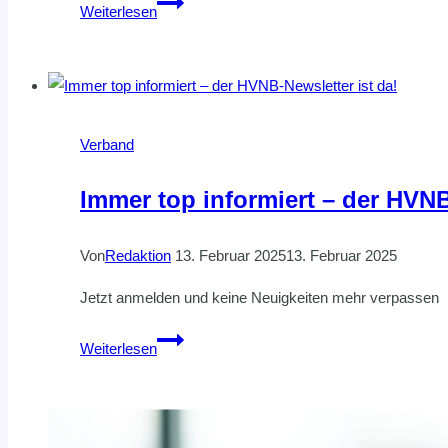
Deutschland-
Weiterlesen
Cup
der
Mädchen
bleibt
in
Verband
Hannover
Immer top informiert – der HVNB
Von
Redaktion
13. Februar 2025
13. Februar 2025
Jetzt anmelden und keine Neuigkeiten mehr verpassen
Immer
Weiterlesen
top
informiert
–
der