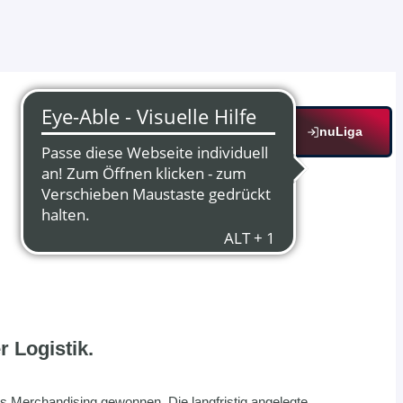
nuLiga
 Logistik.
 Merchandising gewonnen. Die langfristig angelegte