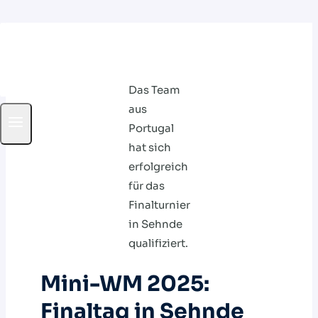
Zum
Inhalt
springen
Das Team
aus
Portugal
hat sich
erfolgreich
für das
Finalturnier
in Sehnde
qualifiziert.
Mini-WM 2025:
Finaltag in Sehnde