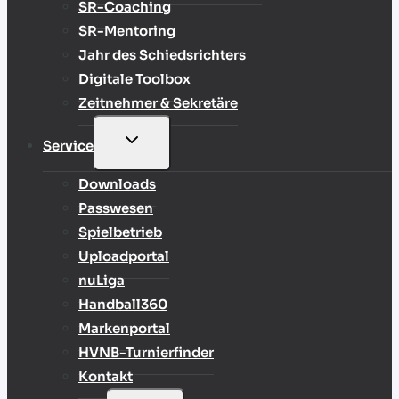
SR-Coaching
SR-Mentoring
Jahr des Schiedsrichters
Digitale Toolbox
Zeitnehmer & Sekretäre
UNTERMENÜ
Service
UMSCHALTEN
Downloads
Passwesen
Spielbetrieb
Uploadportal
nuLiga
Handball360
Markenportal
HVNB-Turnierfinder
Kontakt