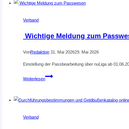
HVNB:
nuLiga
über
Verband
neue
Domain
Wichtige Meldung zum Passwe
erreichbar
Von
Redaktion
31. Mai 2026
29. Mai 2026
Einstellung der Passbearbeitung über nuLiga ab 01.06.
Wichtige
Weiterlesen
Meldung
zum
Passwesen
Verband