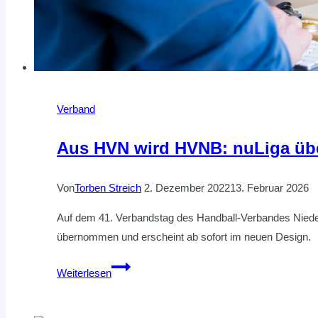
Verband
Aus HVN wird HVNB: nuLiga übe
Von
Torben Streich
2. Dezember 2022
13. Februar 2026
Auf dem 41. Verbandstag des Handball-Verbandes Nied
übernommen und erscheint ab sofort im neuen Design.
Aus
Weiterlesen
HVN
wird