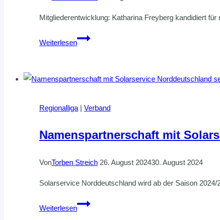
Mitgliederentwicklung: Katharina Freyberg kandidiert f
RESSORT
Weiterlesen
MITGLIEDER-
ENTWICKLUNG
Regionalliga
|
Verband
Namenspartnerschaft mit Solar
Von
Torben Streich
26. August 2024
30. August 2024
Solarservice Norddeutschland wird ab der Saison 2024
Namenspartnerschaft
Weiterlesen
mit