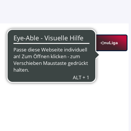
nuLiga