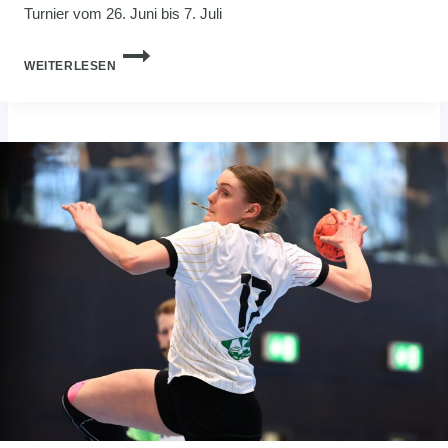
Turnier vom 26. Juni bis 7. Juli
DHB-
WEITERLESEN
TALENTCOACH
CARSTEN
KLAVEHN
NOMINIERT
KADER
FÜR
EUROPEAN
OPEN