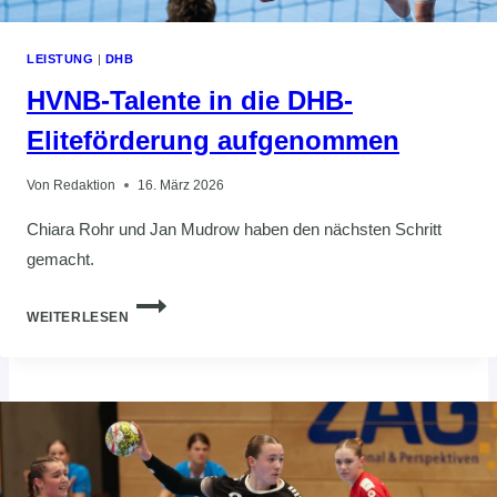
LEISTUNG
|
DHB
HVNB-Talente in die DHB-
Eliteförderung aufgenommen
Von
Redaktion
16. März 2026
Chiara Rohr und Jan Mudrow haben den nächsten Schritt
gemacht.
HVNB-
WEITERLESEN
TALENTE
IN
DIE
DHB-
ELITEFÖRDERUNG
AUFGENOMMEN