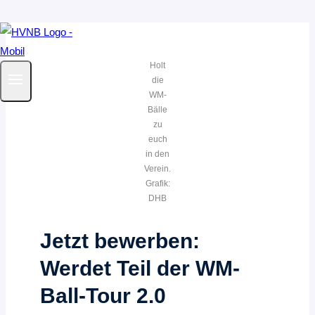
Zum
Inhalt
Holt
springen
die
WM-
Bälle
zu
euch
in den
Verein.
Grafik:
DHB
Jetzt bewerben:
Werdet Teil der WM-
Ball-Tour 2.0