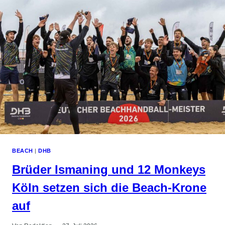
FÜLLE
JETZT
DEIN
HANDBALL.NET-
PROFIL
AUS
BEACH
|
DHB
Brüder Ismaning und 12 Monkeys
Köln setzen sich die Beach-Krone
auf