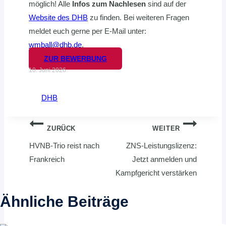
möglich! Alle
Infos zum Nachlesen
sind auf der
Website des DHB
zu finden. Bei weiteren Fragen
meldet euch gerne per E-Mail unter:
wmball@dhb.de
.
ZUR BEWERBUNG
10. Juni 2026
DHB
Beitragsnavigation
ZURÜCK
WEITER
HVNB-Trio reist nach
ZNS-Leistungslizenz:
Frankreich
Jetzt anmelden und
Kampfgericht verstärken
Ähnliche Beiträge