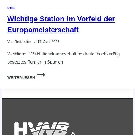
DHB
Wichtige Station im Vorfeld der
Europameisterschaft
Von
Redaktion
17. Juni 2025
Weibliche U19-Nationalmannschaft bestreitet hochkarätig
besetztes Turnier in Spanien
WICHTIGE
WEITERLESEN
STATION
IM
VORFELD
DER
EUROPAMEISTERSCHAFT