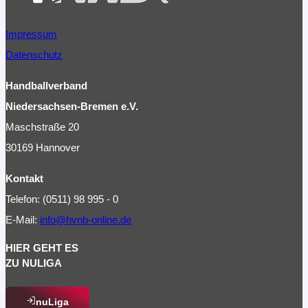
Impressum
Datenschutz
Handballverband
Niedersachsen-Bremen e.V.
Maschstraße 20
30169 Hannover
Kontakt
Telefon: (0511) 98 995 - 0
E-Mail:
info@hvnb-online.de
HIER GEHT ES
ZU NULIGA
nuLiga