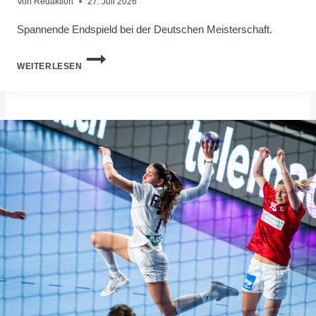
Von
Redaktion
27. Juli 2026
Spannende Endspield bei der Deutschen Meisterschaft.
BRÜDER
WEITERLESEN
ISMANING
UND
12
MONKEYS
KÖLN
SETZEN
SICH
DIE
BEACH-
KRONE
AUF