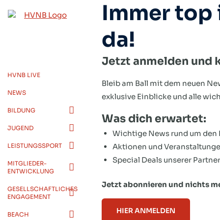
Immer top 
Zum
Inhalt
da!
springen
Jetzt anmelden und 
HVNB LIVE
Bleib am Ball mit dem neuen N
NEWS
exklusive Einblicke und alle wi
BILDUNG
Was dich erwartet:
JUGEND
Wichtige News rund um den
LEISTUNGSSPORT
Aktionen und Veranstaltung
Special Deals unserer Partne
MITGLIEDER-
ENTWICKLUNG
Jetzt abonnieren und nichts m
GESELLSCHAFTLICHES
ENGAGEMENT
HIER ANMELDEN
BEACH