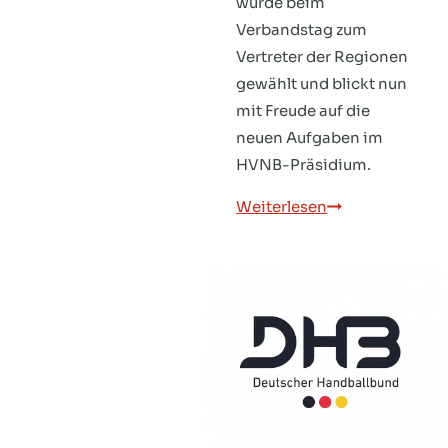
wurde beim
Verbandstag zum
Vertreter der Regionen
gewählt und blickt nun
mit Freude auf die
neuen Aufgaben im
HVNB-Präsidium.
Bernd
Weiterlesen
Wassermann:
Vertreter
der
Regionen
im
HVNB-
Präsidium