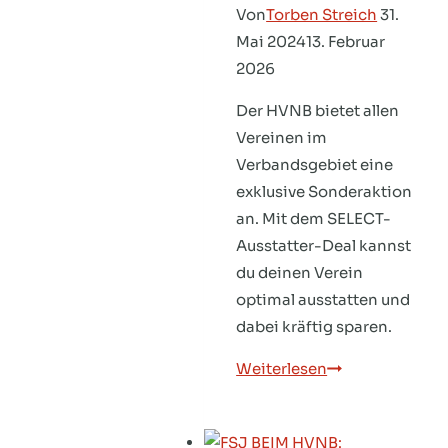
Von
Torben Streich
31.
Mai 2024
13. Februar
2026
Der HVNB bietet allen
Vereinen im
Verbandsgebiet eine
exklusive Sonderaktion
an. Mit dem SELECT-
Ausstatter-Deal kannst
du deinen Verein
optimal ausstatten und
dabei kräftig sparen.
SELECT-
Weiterlesen
Ausstatter-
Deal