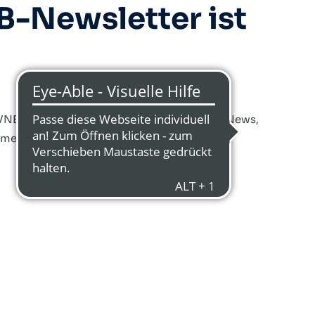
B-Newsletter ist
VNB)! Erhalte einmal pro Monat spannende News,
men direkt in dein Postfach.