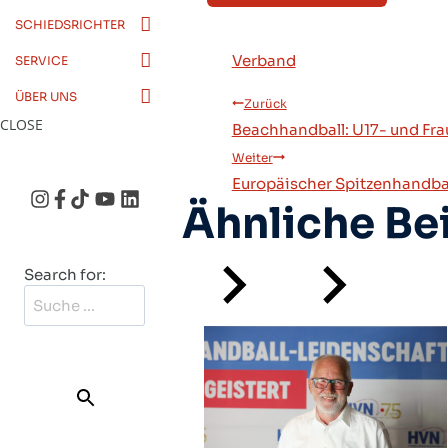
SCHIEDSRICHTER
Verband
SERVICE
Beitragsn
ÜBER UNS
Zurück
CLOSE
Beachhandball: U17- und Fr
Weiter
Europäischer Spitzenhandbal
Ähnliche Be
Search for:
SEARCH
BUTTON