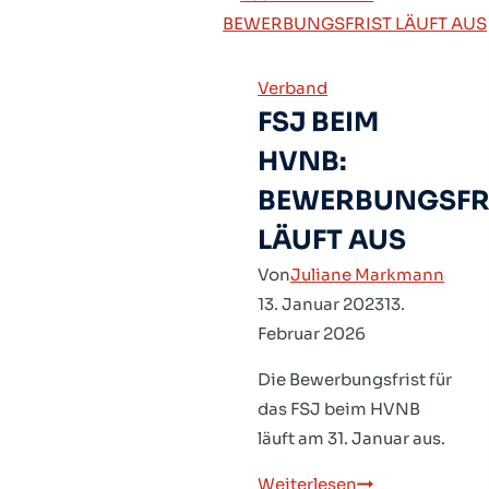
für
Vereine:
Profitiere
Verband
von
FSJ BEIM
exklusiven
Angeboten!
HVNB:
BEWERBUNGSFR
LÄUFT AUS
Von
Juliane Markmann
13. Januar 2023
13.
Februar 2026
Die Bewerbungsfrist für
das FSJ beim HVNB
läuft am 31. Januar aus.
FSJ
Weiterlesen