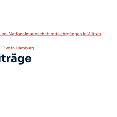
avigation
auen-Nationalmannschaft mit Lehrgängen in Witten
l live in Hamburg
iträge