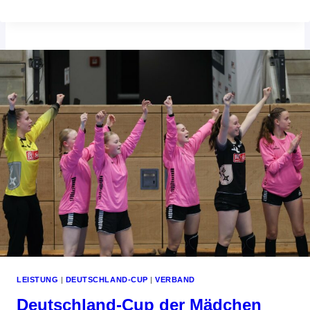
AUSSCHREIBUNG:
PRAKTIKUM
KOMMUNIKATION
UND
ÖFFENTLICHKEIT­
SARBEIT
LEISTUNG
|
DEUTSCHLAND-CUP
|
VERBAND
Deutschland-Cup der Mädchen