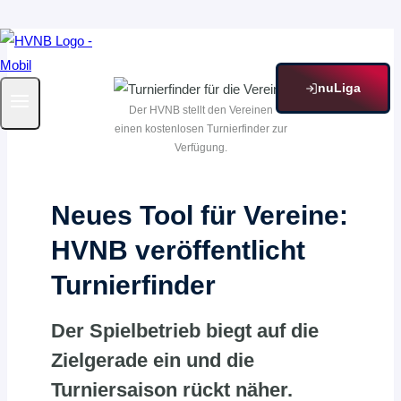
Zum
Inhalt
springen
nuLiga
Der HVNB stellt den Vereinen
einen kostenlosen Turnierfinder zur
Verfügung.
Neues Tool für Vereine:
HVNB veröffentlicht
Turnierfinder
Der Spielbetrieb biegt auf die
Zielgerade ein und die
Turniersaison rückt näher.