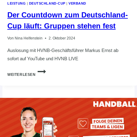
LEISTUNG
|
DEUTSCHLAND-CUP
|
VERBAND
Der Countdown zum Deutschland-
Cup läuft: Gruppen stehen fest
Von
Nina Helfenstein
2. Oktober 2024
Auslosung mit HVNB-Geschäftsführer Markus Ernst ab
sofort auf YouTube und HVNB LIVE
DER
WEITERLESEN
COUNTDOWN
ZUM
DEUTSCHLAND-
CUP
LÄUFT:
GRUPPEN
STEHEN
FEST