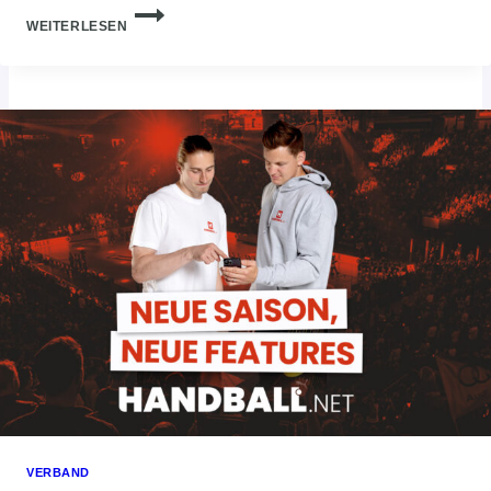
FOLGE
WEITERLESEN
DEINEN
TEAMS
AUF
HANDBALL.NET
UND
ERLEBE
DAS
SAISONFINALE
IN
JEDER
LIGA!
VERBAND