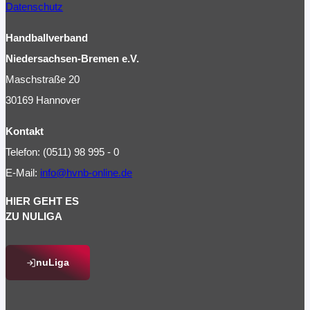
Datenschutz
Handballverband
Niedersachsen-Bremen e.V.
Maschstraße 20
30169 Hannover
Kontakt
Telefon: (0511) 98 995 - 0
E-Mail:
info@hvnb-online.de
HIER GEHT ES
ZU NULIGA
nuLiga