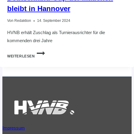
bleibt in Hannover
Von
Redaktion
14. September 2024
HVNB erhält Zuschlag als Turnierausrichter für die
kommenden drei Jahre
DEUTSCHLAND-
WEITERLESEN
CUP
DER
MÄDCHEN
BLEIBT
IN
HANNOVER
Impressum