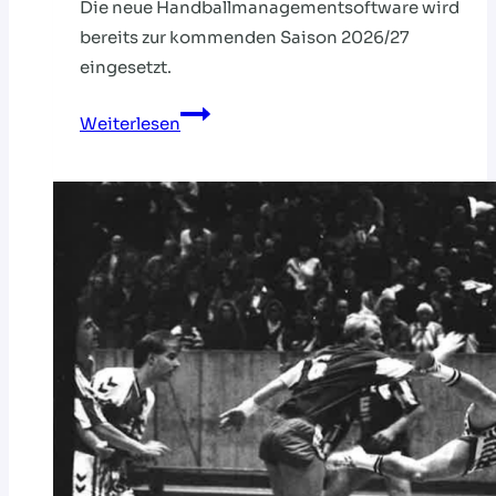
Die neue Handballmanagementsoftware wird
bereits zur kommenden Saison 2026/27
eingesetzt.
Handball360
Weiterlesen
ersetzt
nuLiga
zum
1.
Juli
2026