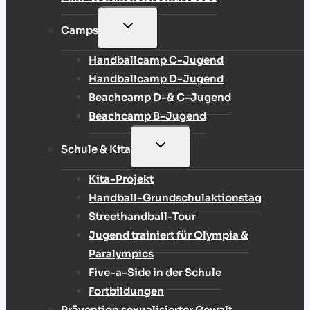
UNTERMENÜ
Camps
UMSCHALTEN
Handballcamp C-Jugend
Handballcamp D-Jugend
Beachcamp D-& C-Jugend
Beachcamp B-Jugend
UNTERMENÜ
Schule & Kita
UMSCHALTEN
Kita-Projekt
Handball-Grundschulaktionstag
Streethandball-Tour
Jugend trainiert für Olympia &
Paralympics
Five-a-Side in der Schule
Fortbildungen
Prävention sexualisierter Gewalt