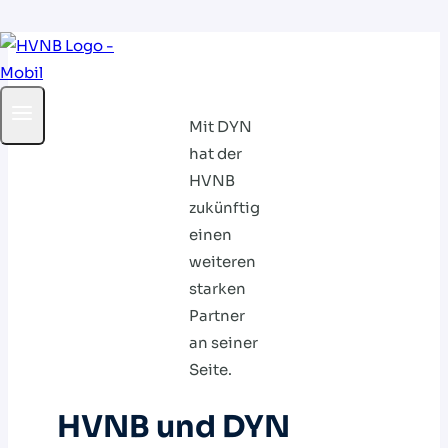
Zum
Inhalt
springen
Mit DYN
hat der
HVNB
zukünftig
einen
weiteren
starken
Partner
an seiner
Seite.
HVNB und DYN