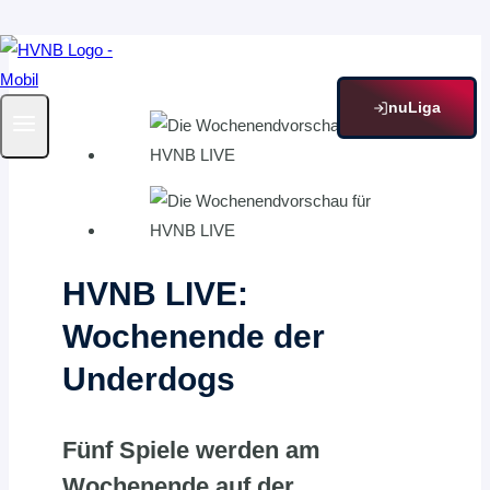
Zum
Inhalt
springen
nuLiga
HVNB LIVE:
Wochenende der
Underdogs
Fünf Spiele werden am
Wochenende auf der