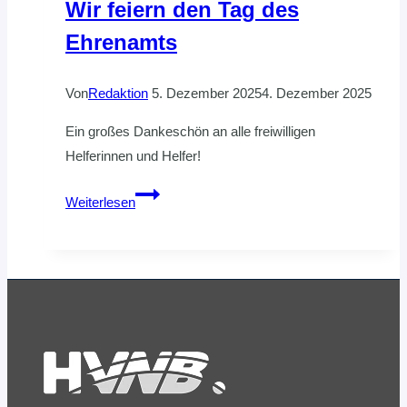
Wir feiern den Tag des
Ehrenamts
Von
Redaktion
5. Dezember 2025
4. Dezember 2025
Ein großes Dankeschön an alle freiwilligen
Helferinnen und Helfer!
Wir
Weiterlesen
feiern
den
Tag
des
Ehrenamts