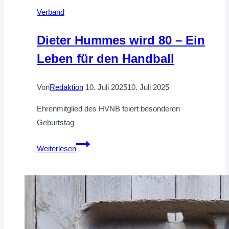
Verband
Dieter Hummes wird 80 – Ein
Leben für den Handball
Von
Redaktion
10. Juli 2025
10. Juli 2025
Ehrenmitglied des HVNB feiert besonderen
Geburtstag
Dieter
Weiterlesen
Hummes
wird
80
–
Ein
Leben