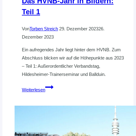
Das HVNB-Jahr in Bildern:
Teil 1
Von
Torben Streich
29. Dezember 2023
26.
Dezember 2023
Ein aufregendes Jahr liegt hinter dem HVNB. Zum
Abschluss blicken wir auf die Höhepunkte aus 2023
– Teil 1: Außerordentlicher Verbandstag,
Hildesheimer-Trainerseminar und Ballduin.
Das
Weiterlesen
HVNB-
Jahr
in
Bildern:
Teil
1