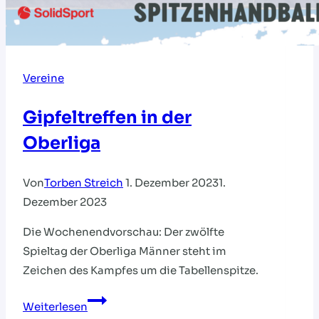
Vereine
Gipfeltreffen in der
Oberliga
Von
Torben Streich
1. Dezember 2023
1.
Dezember 2023
Die Wochenendvorschau: Der zwölfte
Spieltag der Oberliga Männer steht im
Zeichen des Kampfes um die Tabellenspitze.
Gipfeltreffen
Weiterlesen
in