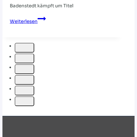
Badenstedt kämpft um Titel
Erlangen
Weiterlesen
erwartet
ein
ausgeglichenes
Teilnehmerfeld