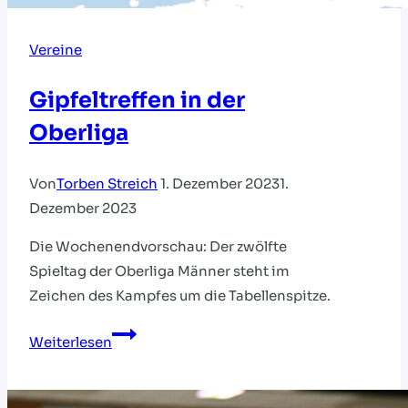
Vereine
Gipfeltreffen in der
Oberliga
Von
Torben Streich
1. Dezember 2023
1.
Dezember 2023
Die Wochenendvorschau: Der zwölfte
Spieltag der Oberliga Männer steht im
Zeichen des Kampfes um die Tabellenspitze.
Gipfeltreffen
Weiterlesen
in
der
Oberliga