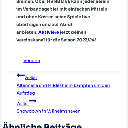
Bremen. Über HVNB LIVE kann jeder Verein
im Verbandsgebiet mit einfachen Mitteln
und ohne Kosten seine Spiele live
übertragen und auf Abruf
anbieten.
Aktiviere
jetzt deinen
Vereinskanal für die Saison 2023/24!
Vereine
Beitragsnavigation
Zurück
Altencelle und Hildesheim kämpfen um den
Aufstieg
Weiter
Showdown in Wilhelmshaven
Ähnliche Beiträge