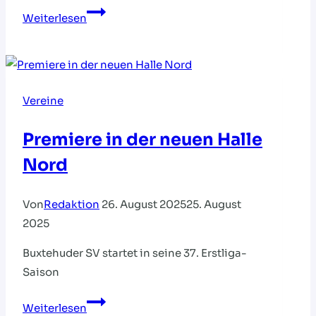
Geballte
Weiterlesen
Handball-
Power
am
Wochenende
Vereine
in
der
Premiere in der neuen Halle
„Hölle
Nord
Nord“
Von
Redaktion
26. August 2025
25. August
2025
Buxtehuder SV startet in seine 37. Erstliga-
Saison
Premiere
Weiterlesen