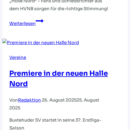
„Hölle Nord“ – Fans und Schiedsrichter aus
dem HVNB sorgen für die richtige Stimmung!
Geballte
Weiterlesen
Handball-
Power
am
Wochenende
Vereine
in
der
Premiere in der neuen Halle
„Hölle
Nord
Nord“
Von
Redaktion
26. August 2025
25. August
2025
Buxtehuder SV startet in seine 37. Erstliga-
Saison