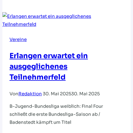
in
der
neuen
Halle
Nord
Vereine
Erlangen erwartet ein
ausgeglichenes
Teilnehmerfeld
Von
Redaktion
30. Mai 2025
30. Mai 2025
B-Jugend-Bundesliga weiblich: Final Four
schließt die erste Bundesliga-Saison ab /
Badenstedt kämpft um Titel