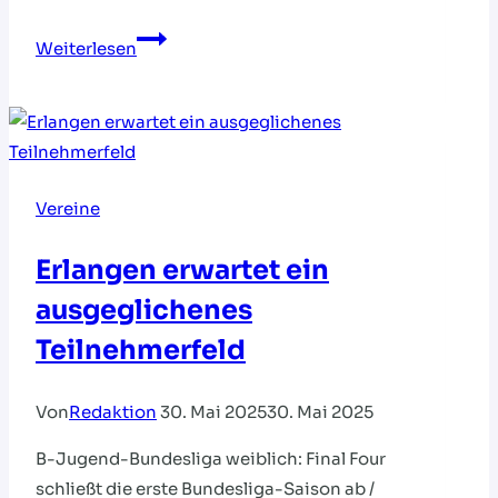
Premiere
Weiterlesen
in
der
neuen
Halle
Nord
Vereine
Erlangen erwartet ein
ausgeglichenes
Teilnehmerfeld
Von
Redaktion
30. Mai 2025
30. Mai 2025
B-Jugend-Bundesliga weiblich: Final Four
schließt die erste Bundesliga-Saison ab /