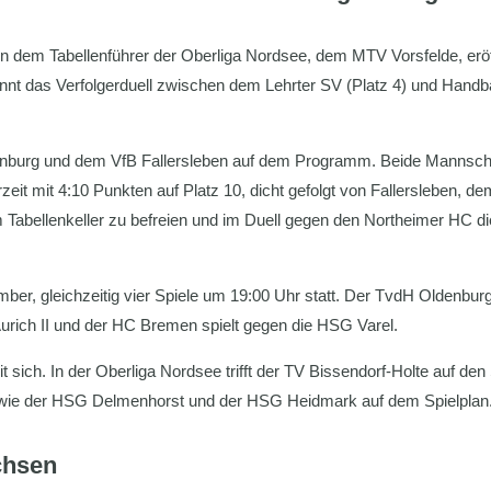
 dem Tabellenführer der Oberliga Nordsee, dem MTV Vorsfelde, eröff
t das Verfolgerduell zwischen dem Lehrter SV (Platz 4) und Handball
nburg und dem VfB Fallersleben auf dem Programm. Beide Mannschaft
erzeit mit 4:10 Punkten auf Platz 10, dicht gefolgt von Fallersleben, 
m Tabellenkeller zu befreien und im Duell gegen den Northeimer HC 
er, gleichzeitig vier Spiele um 19:00 Uhr statt. Der TvdH Oldenburg
ich II und der HC Bremen spielt gegen die HSG Varel.
t sich. In der Oberliga Nordsee trifft der TV Bissendorf-Holte auf den
owie der HSG Delmenhorst und der HSG Heidmark auf dem Spielplan
chsen