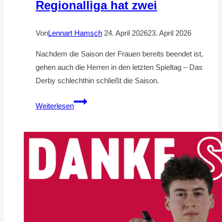
Regionalliga hat zwei
Von
Lennart Hamsch
24. April 2026
23. April 2026
Nachdem die Saison der Frauen bereits beendet ist,
gehen auch die Herren in den letzten Spieltag – Das
Derby schlechthin schließt die Saison.
Alles
Weiterlesen
hat
ein
Ende
nur
die
Regionalliga
hat
zwei