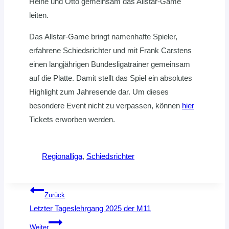
Heine und Otto gemeinsam das Allstar-Game
leiten.
Das Allstar-Game bringt namenhafte Spieler,
erfahrene Schiedsrichter und mit Frank Carstens
einen langjährigen Bundesligatrainer gemeinsam
auf die Platte. Damit stellt das Spiel ein absolutes
Highlight zum Jahresende dar. Um dieses
besondere Event nicht zu verpassen, können
hier
Tickets erworben werden.
Regionalliga
, 
Schiedsrichter
Beitragsnavigation
Zurück
Letzter Tageslehrgang 2025 der M11
Weiter