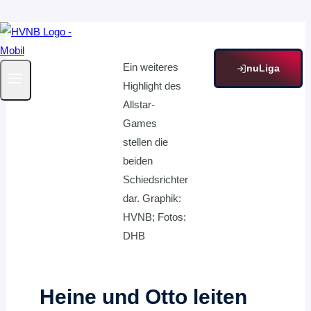
Zum
Inhalt
Ein weiteres
springen
nuLiga
Highlight des
Allstar-
Games
stellen die
beiden
Schiedsrichter
dar. Graphik:
HVNB; Fotos:
DHB
Heine und Otto leiten