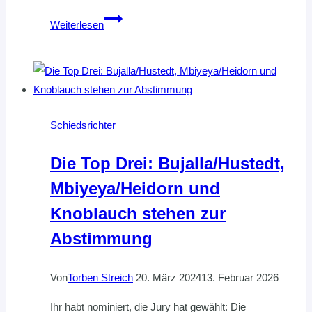
Regionalliga
Weiterlesen
pur
am
Samstagabend
Schiedsrichter
Die Top Drei: Bujalla/Hustedt,
Mbiyeya/Heidorn und
Knoblauch stehen zur
Abstimmung
Von
Torben Streich
20. März 2024
13. Februar 2026
Ihr habt nominiert, die Jury hat gewählt: Die