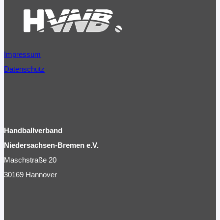
Hamann
im
Interview
Impressum
Datenschutz
Handballverband
Niedersachsen-Bremen e.V.
Maschstraße 20
30169 Hannover