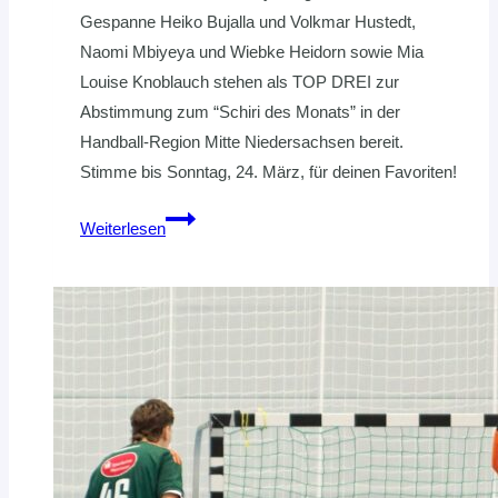
Gespanne Heiko Bujalla und Volkmar Hustedt,
Naomi Mbiyeya und Wiebke Heidorn sowie Mia
Louise Knoblauch stehen als TOP DREI zur
Abstimmung zum “Schiri des Monats” in der
Handball-Region Mitte Niedersachsen bereit.
Stimme bis Sonntag, 24. März, für deinen Favoriten!
Die
Weiterlesen
Top
Drei:
Bujalla/Hustedt,
Mbiyeya/Heidorn
und
Knoblauch
stehen
zur
Abstimmung