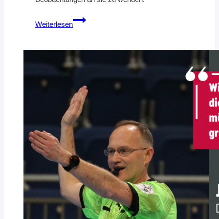
AUFRUF
Weiterlesen
ZUR
UNTERSTÜTZUNG
BEI
DER
AUFARBEITUNG
IM
DHB