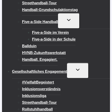
Streethandball-Tour
Handball-Grundschulaktionstag
UNTERMENÜ
Five-a-Side Handball
UMSCHALTEN
Five-a-Side im Verein
Five-a-Side in der Schule
Ballduin
HVNB-Zukunftswerkstatt
Handball. Engagiert.
UNTERMENÜ
Gesellschaftliches Engagement
UMSCHALTEN
#VielfaltBegeistert
Inklusionsverständnis
Inklusionsliga
Streethandball-Tour
Rollstuhlhandball