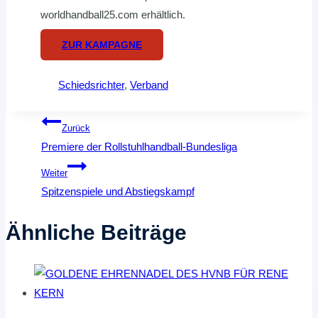
worldhandball25.com erhältlich.
ZUR KAMPAGNE
Schiedsrichter
, 
Verband
Beitragsnavigation
Zurück
Premiere der Rollstuhlhandball-Bundesliga
Weiter
Spitzenspiele und Abstiegskampf
Ähnliche Beiträge