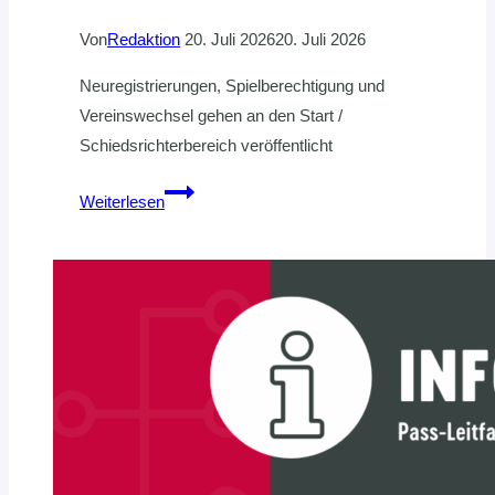
Von
Redaktion
20. Juli 2026
20. Juli 2026
Neuregistrierungen, Spielberechtigung und
Vereinswechsel gehen an den Start /
Schiedsrichterbereich veröffentlicht
Update
Weiterlesen
zu
Handball360:
Diese
neuen
Funktionalitäten
stehen
in
den
Startlöchern