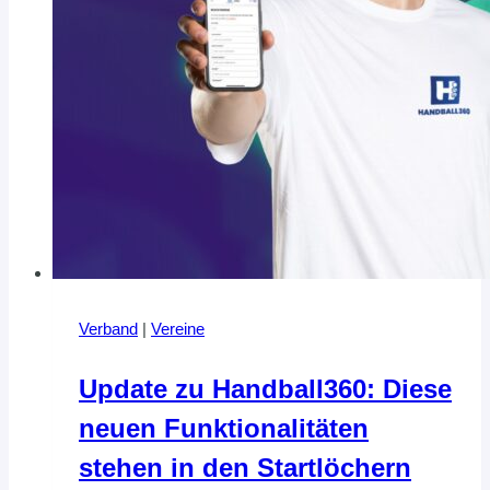
Verband
|
Vereine
Update zu Handball360: Diese
neuen Funktionalitäten
stehen in den Startlöchern