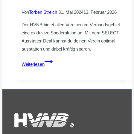
Von
Torben Streich
31. Mai 2024
13. Februar 2026
Der HVNB bietet allen Vereinen im Verbandsgebiet
eine exklusive Sonderaktion an. Mit dem SELECT-
Ausstatter-Deal kannst du deinen Verein optimal
ausstatten und dabei kräftig sparen.
SELECT-
Weiterlesen
Ausstatter-
Deal
für
Vereine:
Profitiere
von
exklusiven
Angeboten!