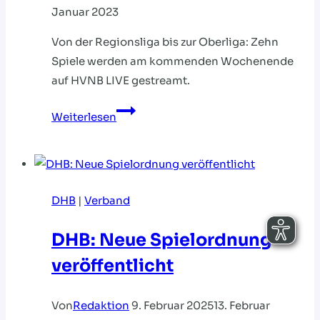
Januar 2023
Von der Regionsliga bis zur Oberliga: Zehn
Spiele werden am kommenden Wochenende
auf HVNB LIVE gestreamt.
DIE
Weiterlesen
WOCHENENDVORSCHAU:
SPITZENHANDBALL
AUF
HVNB
DHB
|
Verband
LIVE
DHB: Neue Spielordnung
veröffentlicht
Von
Redaktion
9. Februar 2025
13. Februar