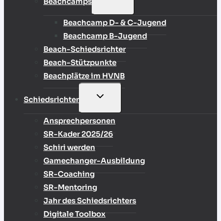
Beachcamps
UMSCHALTEN
Beachcamp D- & C-Jugend
Beachcamp B-Jugend
Beach-Schiedsrichter
Beach-Stützpunkte
Beachplätze im HVNB
UNTERMENÜ
Schiedsrichter
UMSCHALTEN
Ansprechpersonen
SR-Kader 2025/26
Schiri werden
Gamechanger-Ausbildung
SR-Coaching
SR-Mentoring
Jahr des Schiedsrichters
Digitale Toolbox