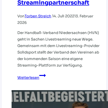
Streamingpartnerschaft
Von
Torben Streich
14. Juli 2022
13. Februar
2026
Der Handball-Verband Niedersachsen (HVN)
geht in Sachen Livestreaming neue Wege.
Gemeinsam mit dem Livestreaming-Provider
Solidsport stellt der Verband den Vereinen ab
der kommenden Saison eine eigene
Streaming-Plattform zur Verfügung.
HVN
Weiterlesen
und
Solidsport
unterzeichnen
exklusive
Streamingpartnerschaft