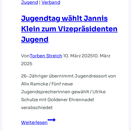
Jugend
|
Verband
Jugendtag wählt Jannis
Klein zum Vizepräsidenten
Jugend
Von
Torben Streich
10. März 2025
10. März
2025
26-Jähriger übernimmt Jugendressort von
Alix Ramcke / Fünf neue
Jugendsprecherinnen gewählt / Ulrike
Schulze mit Goldener Ehrennadel
verabschiedet
Jugendtag
Weiterlesen
wählt