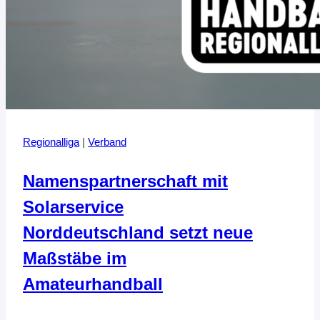
Regionalliga
|
Verband
Namenspartnerschaft mit
Solarservice
Norddeutschland setzt neue
Maßstäbe im
Amateurhandball