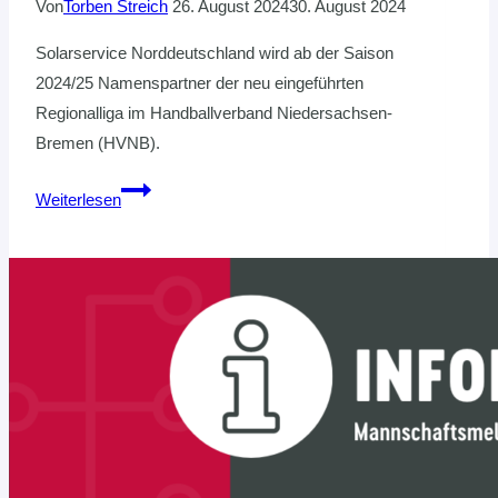
Von
Torben Streich
26. August 2024
30. August 2024
Solarservice Norddeutschland wird ab der Saison
2024/25 Namenspartner der neu eingeführten
Regionalliga im Handballverband Niedersachsen-
Bremen (HVNB).
Namenspartnerschaft
Weiterlesen
mit
Solarservice
Norddeutschland
setzt
neue
Maßstäbe
im
Amateurhandball