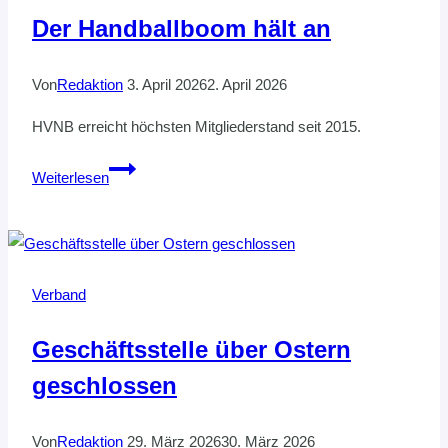
Der Handballboom hält an
Von
Redaktion
3. April 2026
2. April 2026
HVNB erreicht höchsten Mitgliederstand seit 2015.
Der
Weiterlesen
Handballboom
hält
an
Verband
Geschäftsstelle über Ostern
geschlossen
Von
Redaktion
29. März 2026
30. März 2026