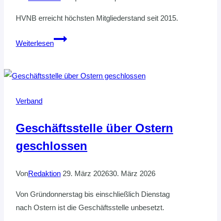
HVNB erreicht höchsten Mitgliederstand seit 2015.
Der
Weiterlesen
Handballboom
hält
an
Verband
Geschäftsstelle über Ostern
geschlossen
Von
Redaktion
29. März 2026
30. März 2026
Von Gründonnerstag bis einschließlich Dienstag
nach Ostern ist die Geschäftsstelle unbesetzt.