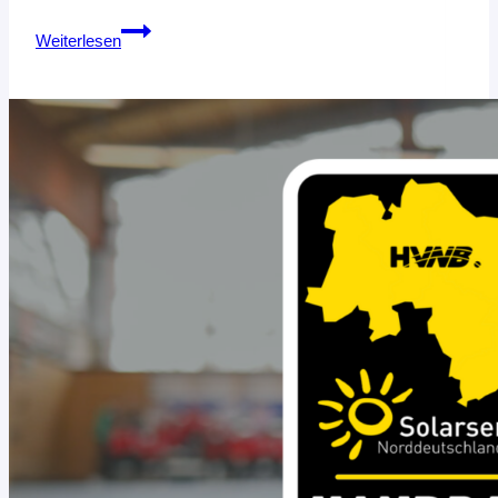
DIE
Weiterlesen
WOCHENENDVORSCHAU:
TOPSPIELE
AUF
HVNB
LIVE