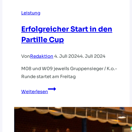
Leistung
Erfolgreicher Start in den
Partille Cup
Von
Redaktion
4. Juli 2024
4. Juli 2024
M08 und W09 jeweils Gruppensieger / K.o.-
Runde startet am Freitag
Erfolgreicher
Weiterlesen
Start
in
den
Partille
Cup