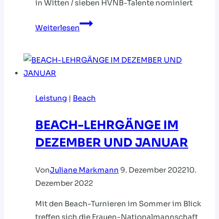
in Witten / sieben HVNB-Talente nominiert
26
Weiterlesen
männliche
U16-
Talente
treffen
sich
Leistung
|
Beach
zum
Beach-
BEACH-LEHRGÄNGE IM
Lehrgang
DEZEMBER UND JANUAR
Von
Juliane Markmann
9. Dezember 2022
10.
Dezember 2022
Mit den Beach-Turnieren im Sommer im Blick
treffen sich die Frauen-Nationalmannschaft