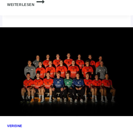
VFL
WEITERLESEN
OLDENBURG
GEHT
ERNEUT
IN
DIE
GROSSE E
WE-A
RENA U
ND L
ÄDT E
UCH E
IN!
VEREINE