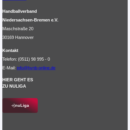
Handballverband
Niedersachsen-Bremen e.V.
Maschstraße 20
30169 Hannover
Kontakt
Telefon: (0511) 98 995 - 0
E-Mail:
info@hvnb-online.de
HIER GEHT ES
ZU NULIGA
nuLiga