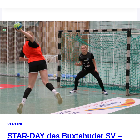
WIR
BRAUCHEN
EURE
UNTERSTÜTZUNG
VEREINE
STAR-DAY des Buxtehuder SV –