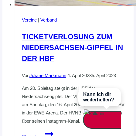
Vereine
|
Verband
TICKETVERLOSUNG ZUM
NIEDERSACHSEN-GIPFEL IN
DER HBF
Von
Juliane Markmann
4. April 2023
5. April 2023
Am 20. Spieltag steigt in der HBF der
Kann ich dir
Niedersachsengipfel. Der VfL Oldenburg empfängt
weiterhelfen?
am Sonntag, den 16. April 2023, den Buxtehuder SV
in der EWE-Arena. Der HVNB verlost 3 x 2 Tickets
über seinen Instagram-Kanal.
TICKETVERLOSUNG