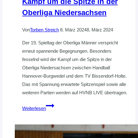
Kampf um die Spitze in der
Oberliga Niedersachsen
Von
Torben Streich
8. März 2024
8. März 2024
Der 19. Spieltag der Oberliga Männer verspricht
erneut spannende Begegnungen. Besonders
fesselnd wird der Kampf um die Spitze in der
Oberliga Niedersachsen zwischen Handball
Hannover-Burgwedel und dem TV Bissendorf-Holte.
Das mit Spannung erwartete Spitzenspiel sowie alle
weiteren Partien werden auf HVNB LIVE übertragen.
Kampf
Weiterlesen
um
die
Spitze