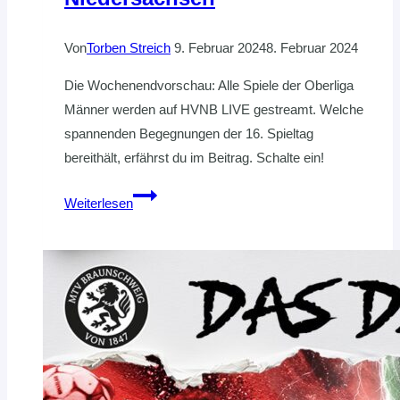
Von
Torben Streich
9. Februar 2024
8. Februar 2024
Die Wochenendvorschau: Alle Spiele der Oberliga
Männer werden auf HVNB LIVE gestreamt. Welche
spannenden Begegnungen der 16. Spieltag
bereithält, erfährst du im Beitrag. Schalte ein!
Kellerduell
Weiterlesen
in
der
Oberliga
Niedersachsen