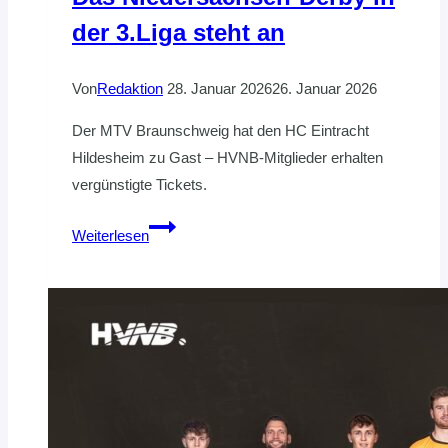
der 3.Liga steht an
Von
Redaktion
28. Januar 2026
26. Januar 2026
Der MTV Braunschweig hat den HC Eintracht
Hildesheim zu Gast – HVNB-Mitglieder erhalten
vergünstigte Tickets.
Das
Weiterlesen
Niedersachsen-
Derby
in
der
3.Liga
steht
an