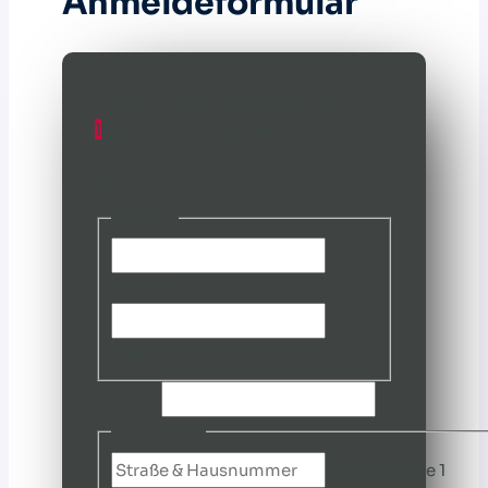
Anmeldeformular
HVNB-Zukunftswerkstatt 2027
1
Persönliche Angaben
2
Zahlungsinformationen &
Abschluss
Name
*
Vorname
Nachname
Verein
*
Anschrift
*
Adresse Zeile 1