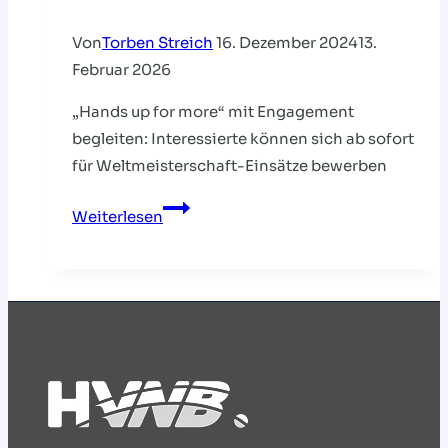
Von
Torben Streich
16. Dezember 2024
13.
Februar 2026
„Hands up for more“ mit Engagement
begleiten: Interessierte können sich ab sofort
für Weltmeisterschaft-Einsätze bewerben
Volunteer
Weiterlesen
der
Handball-
WM
2025
werden!