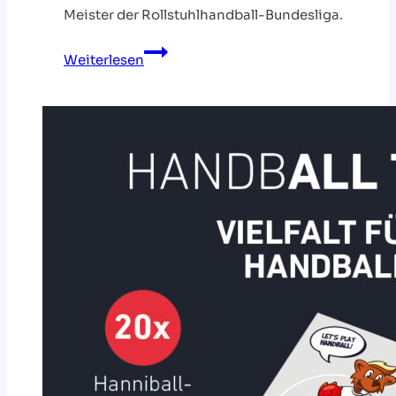
Meister der Rollstuhlhandball-Bundesliga.
Erste
Weiterlesen
Bundesligasaison
im
Rollstuhlhandball
beendet