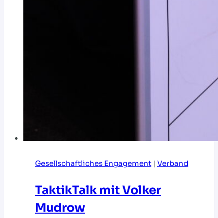
Gesellschaftliches Engagement
|
Verband
TaktikTalk mit Volker
Mudrow