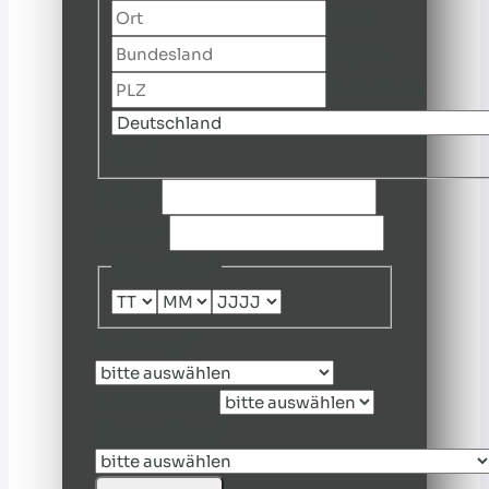
Stadt
Region
Postleitzahl
Land
E-Mail
*
Telefon
*
Geburtstag
*
Ernährung
*
T-Shirt Größe
*
Übernachtung
*