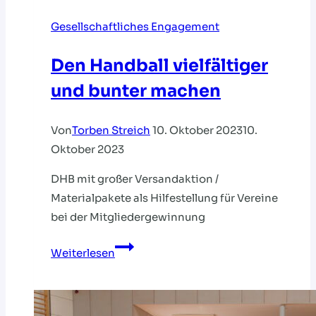
Gesellschaftliches Engagement
Den Handball vielfältiger
und bunter machen
Von
Torben Streich
10. Oktober 2023
10.
Oktober 2023
DHB mit großer Versandaktion /
Materialpakete als Hilfestellung für Vereine
bei der Mitgliedergewinnung
Den
Weiterlesen
Handball
vielfältiger
und