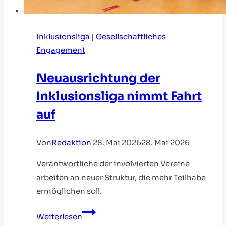
Inklusionsliga
|
Gesellschaftliches
Engagement
Neuausrichtung der
Inklusionsliga nimmt Fahrt
auf
Von
Redaktion
28. Mai 2026
28. Mai 2026
Verantwortliche der involvierten Vereine
arbeiten an neuer Struktur, die mehr Teilhabe
ermöglichen soll.
Neuausrichtung
Weiterlesen
der