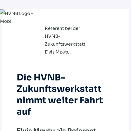
Zum
Inhalt
Referent bei der
springen
HVNB-
Zukunftswerkstatt:
Elvis Mputu.
Die HVNB-
Zukunftswerkstatt
nimmt weiter Fahrt
auf
Elvis Mputu als Referent