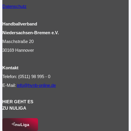
Datenschutz
Handballverband
Niedersachsen-Bremen e.V.
Maschstraße 20
30169 Hannover
Kontakt
Telefon: (0511) 98 995 - 0
E-Mail:
info@hvnb-online.de
HIER GEHT ES
ZU NULIGA
nuLiga