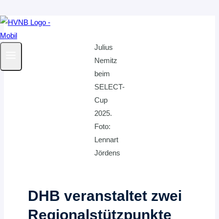
Zum
Inhalt
Julius
springen
Nemitz
beim
SELECT-
Cup
2025.
Foto:
Lennart
Jördens
DHB veranstaltet zwei
Regionalstützpunkte