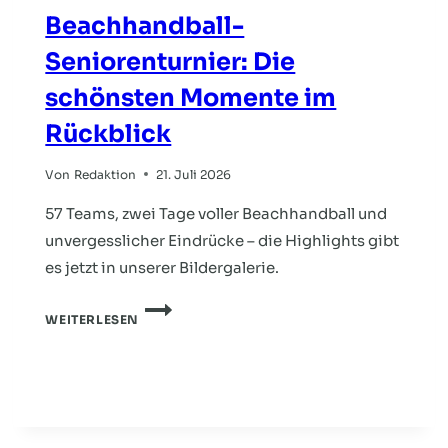
Beachhandball-
Seniorenturnier: Die
schönsten Momente im
Rückblick
Von
Redaktion
21. Juli 2026
57 Teams, zwei Tage voller Beachhandball und
unvergesslicher Eindrücke – die Highlights gibt
es jetzt in unserer Bildergalerie.
BEACHHANDBALL-
WEITERLESEN
SENIORENTURNIER:
DIE
SCHÖNSTEN
MOMENTE
IM
RÜCKBLICK