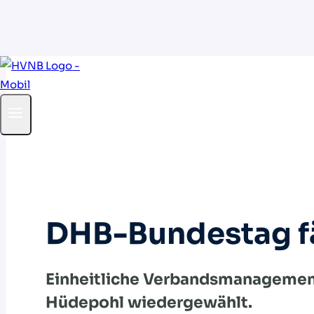
Zum
Inhalt
springen
DHB-Bundestag fä
Einheitliche Verbandsmanagemen
Hüdepohl wiedergewählt.