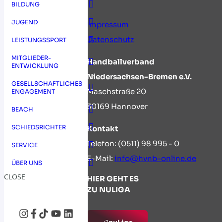
BILDUNG
JUGEND
Impressum
Datenschutz
LEISTUNGSSPORT
MITGLIEDER-
Handballverband
ENTWICKLUNG
Niedersachsen-Bremen e.V.
GESELLSCHAFTLICHES
Maschstraße 20
ENGAGEMENT
30169 Hannover
BEACH
SCHIEDSRICHTER
Kontakt
Telefon: (0511) 98 995 - 0
SERVICE
E-Mail:
info@hvnb-online.de
ÜBER UNS
CLOSE
HIER GEHT ES
ZU NULIGA