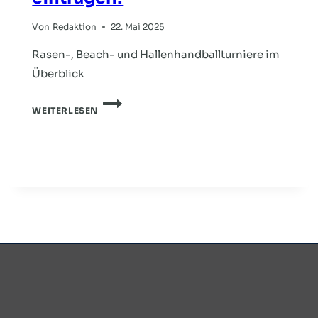
Von
Redaktion
22. Mai 2025
Rasen-, Beach- und Hallenhandballturniere im
Überblick
HVNB-
WEITERLESEN
TURNIERFINDER:
JETZT
TURNIERE
FINDEN
–
ODER
SELBST
EINTRAGEN!