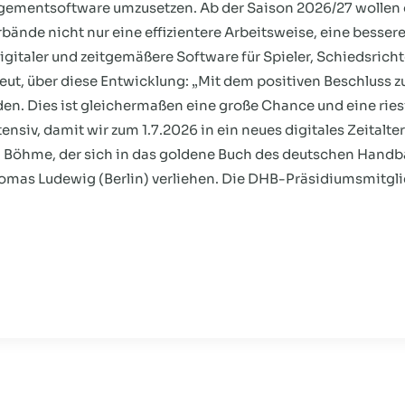
agementsoftware umzusetzen. Ab der Saison 2026/27 wollen d
ände nicht nur eine effizientere Arbeitsweise, eine besser
italer und zeitgemäßere Software für Spieler, Schiedsricht
eut, über diese Entwicklung: „Mit dem positiven Beschluss z
den. Dies ist gleichermaßen eine große Chance und eine ri
nsiv, damit wir zum 1.7.2026 in ein neues digitales Zeitalte
 Böhme, der sich in das goldene Buch des deutschen Handba
mas Ludewig (Berlin) verliehen. Die DHB-Präsidiumsmitgli
on