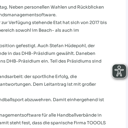
stag. Neben personellen Wahlen und Rückblicken
rbandsmanagementsoftware.
ur Verfügung stehende Etat hat sich von 2017 bis
tbereich sowohl im Beach- als auch im
sition gefestigt. Auch Stefan Hüdepohl, der
ände in das DHB-Präsidium gewählt. Daneben
ins DHB-Präsidium ein. Teil des Präsidiums sind
ndsarbeit: der sportliche Erfolg, die
rantwortungen. Dem Leitantrag ist mit großer
andballsport abzuwehren. Damit einhergehend ist
nagementsoftware für alle Handballverbände in
mit steht fest, dass die spanische Firma TOOOLS