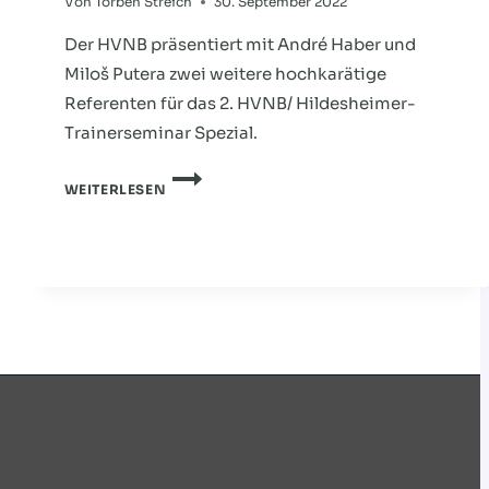
Von
Torben Streich
30. September 2022
Der HVNB präsentiert mit André Haber und
Miloš Putera zwei weitere hochkarätige
Referenten für das 2. HVNB/ Hildesheimer-
Trainerseminar Spezial.
HVNB
WEITERLESEN
LIVE:
DIE
ERSTEN
TEAMS
SIND
LIVE