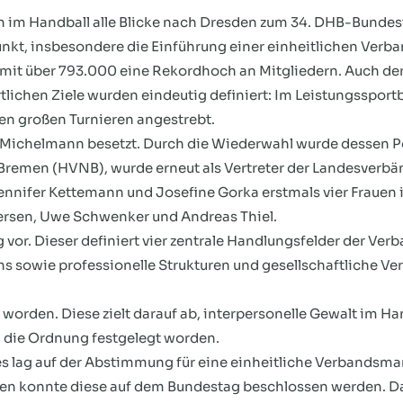
h im Handball alle Blicke nach Dresden zum 34. DHB-Bunde
unkt, insbesondere die Einführung einer einheitlichen Ve
it über 793.000 eine Rekordhoch an Mitgliedern. Auch der z
ortlichen Ziele wurden eindeutig definiert: Im Leistungsspor
 den großen Turnieren angestrebt.
 Michelmann besetzt. Durch die Wiederwahl wurde dessen Po
remen (HVNB), wurde erneut als Vertreter der Landesverb
ennifer Kettemann und Josefine Gorka erstmals vier Frauen 
ersen, Uwe Schwenker und Andreas Thiel.
vor. Dieser definiert vier zentrale Handlungsfelder der Verba
ns sowie professionelle Strukturen und gesellschaftliche Ve
worden. Diese zielt darauf ab, interpersonelle Gewalt im H
 die Ordnung festgelegt worden.
 lag auf der Abstimmung für eine einheitliche Verbandsma
en konnte diese auf dem Bundestag beschlossen werden. Da