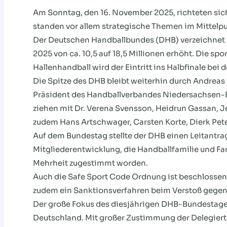
Am Sonntag, den 16. November 2025, richteten sic
standen vor allem strategische Themen im Mittelp
Der Deutschen Handballbundes (DHB) verzeichnet m
2025 von ca. 10,5 auf 18,5 Millionen erhöht. Die sp
Hallenhandball wird der Eintritt ins Halbfinale bei
Die Spitze des DHB bleibt weiterhin durch Andreas
Präsident des Handballverbandes Niedersachsen-B
ziehen mit Dr. Verena Svensson, Heidrun Gassan, J
zudem Hans Artschwager, Carsten Korte, Dierk Pet
Auf dem Bundestag stellte der DHB einen Leitantrag 
Mitgliederentwicklung, die Handballfamilie und Fa
Mehrheit zugestimmt worden.
Auch die Safe Sport Code Ordnung ist beschlossen 
zudem ein Sanktionsverfahren beim Verstoß gegen
Der große Fokus des diesjährigen DHB-Bundestages
Deutschland. Mit großer Zustimmung der Delegiert