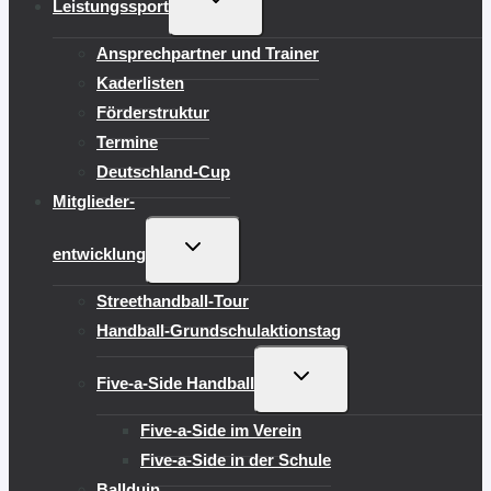
Leistungssport
UMSCHALTEN
Ansprechpartner und Trainer
Kaderlisten
Förderstruktur
Termine
Deutschland-Cup
Mitglieder-
UNTERMENÜ
entwicklung
UMSCHALTEN
Streethandball-Tour
Handball-Grundschulaktionstag
UNTERMENÜ
Five-a-Side Handball
UMSCHALTEN
Five-a-Side im Verein
Five-a-Side in der Schule
Ballduin