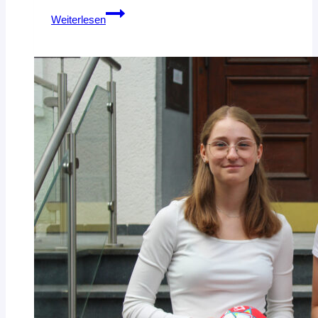
Neuer
Weiterlesen
DHB-
Regionalstützpunkt
Beachhandball
kommt
nach
Hannover