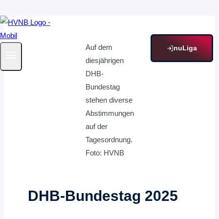
Zum
Inhalt
Auf dem
springen
nuLiga
diesjährigen
DHB-
Bundestag
stehen diverse
Abstimmungen
auf der
Tagesordnung.
Foto: HVNB
DHB-Bundestag 2025