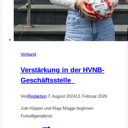
Verband
Verstärkung in der HVNB-
Geschäftsstelle
Von
Redaktion
7. August 2024
13. Februar 2026
Jule Hüpper und Maja Mügge beginnen
Freiwilligendienst
Verstärkung