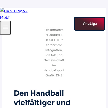
Zum
Inhalt
springen
nuLiga
Die Initiative
“HandBALL
TOGETHER”
fördert die
Integration,
Vielfalt und
Gemeinschaft
im
Handballsport.
Grafik: DHB
Den Handball
vielfältiger und