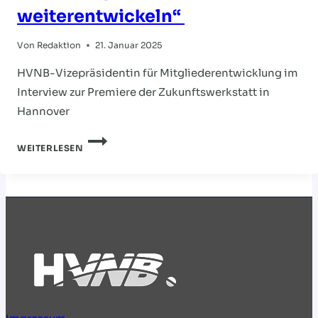
weiterentwickeln“
Von
Redaktion
21. Januar 2025
HVNB-Vizepräsidentin für Mitgliederentwicklung im
Interview zur Premiere der Zukunftswerkstatt in
Hannover
FREYBERG:
WEITERLESEN
„WIR
MÖCHTEN
DEN
HANDBALLSPORT
IM
GESAMTEN
VERBANDSGEBIET
WEITERENTWICKELN“