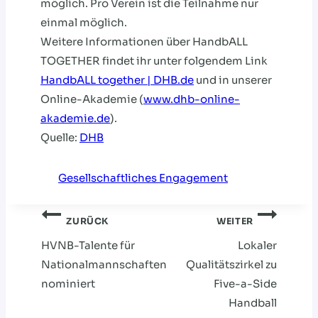
möglich. Pro Verein ist die Teilnahme nur
einmal möglich.
Weitere Informationen über HandbALL
TOGETHER findet ihr unter folgendem Link
HandbALL together | DHB.de
und in unserer
Online-Akademie (
www.dhb-online-
akademie.de
).
Quelle:
DHB
Gesellschaftliches Engagement
Beitragsnavigation
ZURÜCK
WEITER
HVNB-Talente für
Lokaler
Nationalmannschaften
Qualitätszirkel zu
nominiert
Five-a-Side
Handball