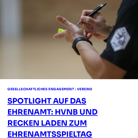
ZUKUNFTSWERKSTATT
GESELLSCHAFTLICHES ENGAGEMENT
|
VEREINE
SPOTLIGHT AUF DAS
EHRENAMT: HVNB UND
RECKEN LADEN ZUM
EHRENAMTSSPIELTAG