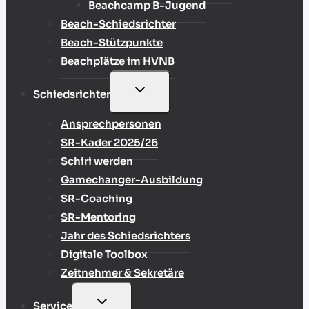
Beachcamp B-Jugend
Beach-Schiedsrichter
Beach-Stützpunkte
Beachplätze im HVNB
UNTERMENÜ
Schiedsrichter
UMSCHALTEN
Ansprechpersonen
SR-Kader 2025/26
Schiri werden
Gamechanger-Ausbildung
SR-Coaching
SR-Mentoring
Jahr des Schiedsrichters
Digitale Toolbox
Zeitnehmer & Sekretäre
UNTERMENÜ
Service