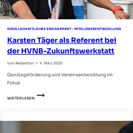
GESELLSCHAFTLICHES ENGAGEMENT
|
MITGLIEDERENTWICKLUNG
Karsten Täger als Referent bei
der HVNB-Zukunftswerkstatt
Von
Redaktion
4. März 2025
Ganztagsförderung und Vereinsentwicklung im
Fokus
KARSTEN
WEITERLESEN
TÄGER
ALS
REFERENT
BEI
DER
HVNB-