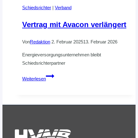
Schiedsrichter
|
Verband
Vertrag mit Avacon verlängert
Von
Redaktion
2. Februar 2025
13. Februar 2026
Energieversorgungsunternehmen bleibt
Schiedsrichterpartner
Vertrag
Weiterlesen
mit
Avacon
verlängert