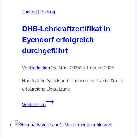
Jugend
|
Bildung
DHB-Lehrkraftzertifikat in
Eyendorf erfolgreich
durchgeführt
Von
Redaktion
25. März 2025
13. Februar 2026
Handball im Schulsport: Theorie und Praxis für eine
erfolgreiche Umsetzung
DHB-
Weiterlesen
Lehrkraftzertifikat
in
Eyendorf
erfolgreich