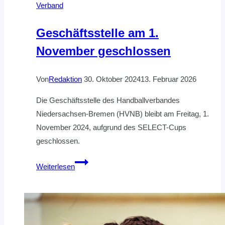
Verband
durchgeführt
Geschäftsstelle am 1.
November geschlossen
Von
Redaktion
30. Oktober 2024
13. Februar 2026
Die Geschäftsstelle des Handballverbandes
Niedersachsen-Bremen (HVNB) bleibt am Freitag, 1.
November 2024, aufgrund des SELECT-Cups
geschlossen.
Geschäftsstelle
Weiterlesen
am
1.
November
geschlossen