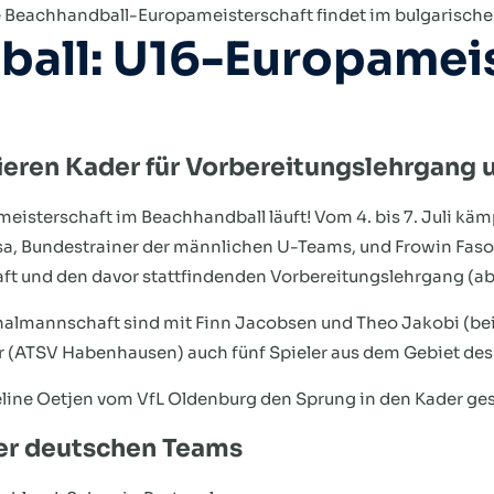
 Beachhandball-Europameisterschaft findet im bulgarischen 
all: U16-Europameis
eren Kader für Vorbereitungslehrgang u
isterschaft im Beachhandball läuft! Vom 4. bis 7. Juli k
a, Bundestrainer der männlichen U-Teams, und Frowin Fasol
aft und den davor stattfindenden Vorbereitungslehrgang (a
almannschaft sind mit Finn Jacobsen und Theo Jakobi (bei
r (ATSV Habenhausen) auch fünf Spieler aus dem Gebiet d
ine Oetjen vom VfL Oldenburg den Sprung in den Kader ges
er deutschen Teams