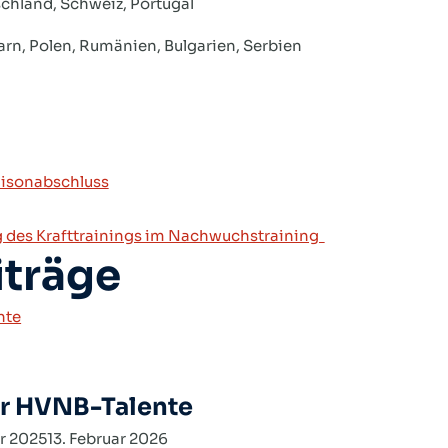
chland, Schweiz, Portugal
rn, Polen, Rumänien, Bulgarien, Serbien
avigation
Saisonabschluss
g des Krafttrainings im Nachwuchstraining
iträge
r HVNB-Talente
r 2025
13. Februar 2026