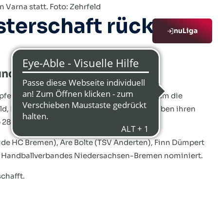
Varna statt. Foto: Zehrfeld
terschaft rückt
nuLiga
nd Turnier
ämpfen die besten Nachwuchsteams in Varna um die
d, Bundestrainer der weiblichen Jugend, haben ihren
b 28. Juni) bekanntgegeben.
de HC Bremen), Are Bolte (TSV Anderten), Finn Dümpert
es Handballverbandes Niedersachsen-Bremen nominiert.
chafft.