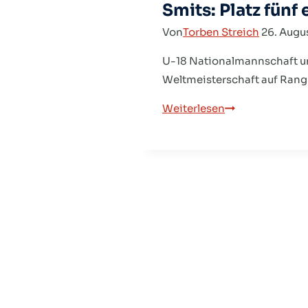
Smits: Platz fünf
Von
Torben Streich
26. Augu
U-18 Nationalmannschaft um
Weltmeisterschaft auf Rang 
Smits:
Weiterlesen
Platz
fünf
entspricht
unserem
Leistungslevel