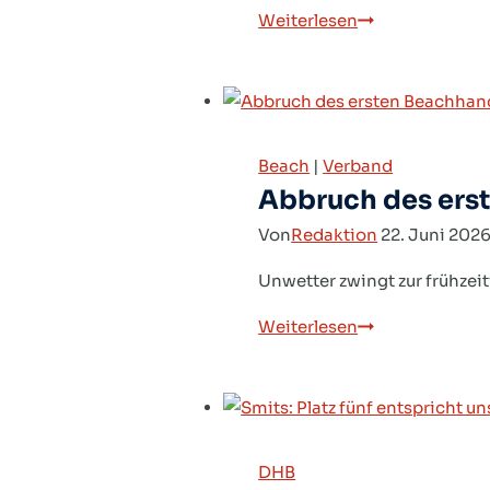
Ein
Weiterlesen
Champion
fehlt,
vier
Teams
Beach
|
Verband
feiern
Abbruch des ers
Premiere
Von
Redaktion
22. Juni 202
Unwetter zwingt zur frühzei
Abbruch
Weiterlesen
des
ersten
Beachhandballt
in
DHB
Cuxhaven