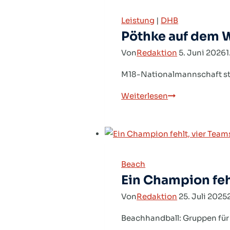
Teams
Leistung
|
DHB
Pöthke auf dem W
Von
Redaktion
5. Juni 2026
1
M18-Nationalmannschaft sta
Pöthke
Weiterlesen
auf
dem
Weg
zur
Beach
EHF
Ein Champion feh
Euro
Von
Redaktion
25. Juli 2025
Beachhandball: Gruppen für