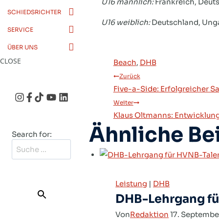
U16 männlich:
Frankreich, Deuts
SCHIEDSRICHTER
U16 weiblich:
Deutschland, Unga
SERVICE
ÜBER UNS
CLOSE
Beach
, 
DHB
Beitragsn
Zurück
Five-a-Side: Erfolgreicher 
Weiter
Klaus Oltmanns: Entwicklun
Ähnliche Be
Search for:
SEARCH
BUTTON
Leistung
|
DHB
DHB-Lehrgang fü
Von
Redaktion
17. Septembe