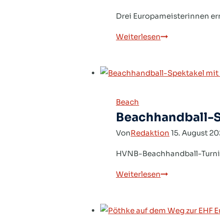
Drei Europameisterinnen er
DHB-
Weiterlesen
Lehrgang
für
HVNB-
Talente
Beach
Beachhandball-S
Von
Redaktion
15. August 2
HVNB-Beachhandball-Turnie
Beachhandball-
Weiterlesen
Spektakel
mit
96