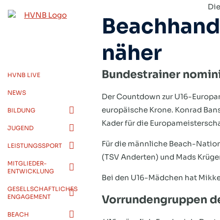
Zum
Die
Beachhandb
Inhalt
springen
näher
Bundestrainer nomini
HVNB LIVE
NEWS
Der Countdown zur U16-Europame
europäische Krone. Konrad Bans
BILDUNG
Kader für die Europameistersch
JUGEND
Für die männliche Beach-Nation
LEISTUNGSSPORT
(TSV Anderten) und Mads Krüge
MITGLIEDER-
ENTWICKLUNG
Bei den U16-Mädchen hat Mikkel
GESELLSCHAFTLICHES
ENGAGEMENT
Vorrundengruppen d
BEACH