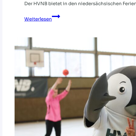
Der HVNB bietet in den niedersächsischen Ferien 
HANDBALLCAMPS
Weiterlesen
2023
–
NOCH
PLÄTZE
FREI