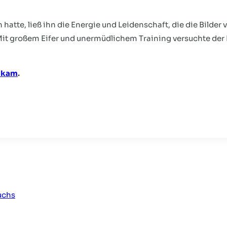
te, ließ ihn die Energie und Leidenschaft, die die Bilder ver
. Mit großem Eifer und unermüdlichem Training versuchte der 
 kam
.
on
uchs