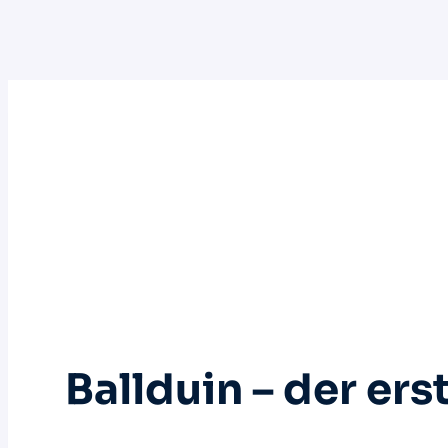
Zum
Inhalt
springen
Ballduin – der er