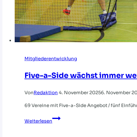
Mitgliederentwicklung
Five-a-Side wächst immer we
Von
Redaktion
4. November 2025
6. November 2
69 Vereine mit Five-a-Side Angebot / fünf Einfü
Five-
Weiterlesen
a-
Side