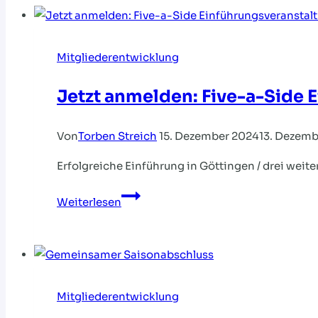
wächst
immer
weiter
Mitgliederentwicklung
Jetzt anmelden: Five-a-Side 
Von
Torben Streich
15. Dezember 2024
13. Dezemb
Erfolgreiche Einführung in Göttingen / drei weit
Jetzt
Weiterlesen
anmelden:
Five-
a-
Side
Einführungsveranstaltungen
Mitgliederentwicklung
2025