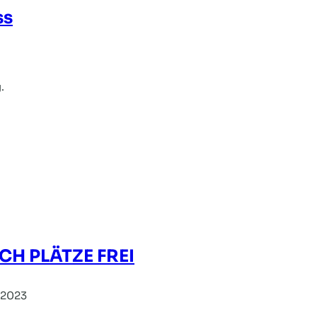
ss
.
H PLÄTZE FREI
 2023