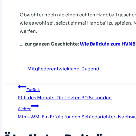
Obwohl er noch nie einen echten Handball gesehen hat
wie es wohl sei, selbst einmal Handball zu spielen
werfen.
… zur ganzen Geschichte:
Wie Ballduin zum HVNB
Mitgliederentwicklung
, 
Jugend
Beitragsnavigati
Zurück
Pfiff des Monats: Die letzten 30 Sekunden
Weiter
Mini-WM: Ein Erfolg für den Schiedsrichter-Nachw