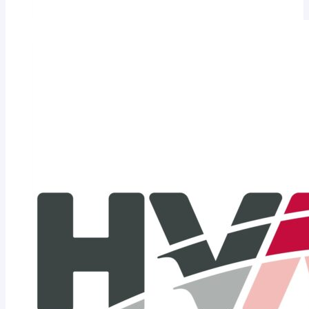
Freiwilligendienst
beim
HVNB