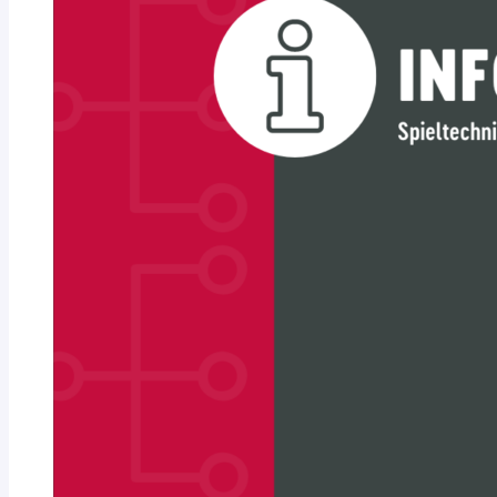
im
HVNB