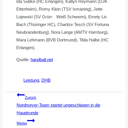
Ida Subke (HC Erlangen), Katlyn Reymann (DJK
Ettenheim), Romy Klein (TSV Ismaning), Jette
Lojewski (SV Grün- Weiß Schwerin), Emely Liv
Bach (Thüringer HC), Charlize Tesch (SV Fortuna
Neubrandenburg), Nora Lange (AMTV Hamburg),
Mara Lehmann (BVB Dortmund), Tilda Halbe (HC
Erlangen).
Quelle:
handball.net
Leistung
, 
DHB
Beitragsnavigation
Zurück
Nordmeyer-Team startet ungeschlagen in die
Hauptrunde
Weiter