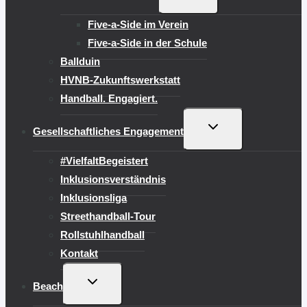
UMSCHALTEN
Five-a-Side im Verein
Five-a-Side in der Schule
Ballduin
HVNB-Zukunftswerkstatt
Handball. Engagiert.
UNTERMENÜ
Gesellschaftliches Engagement
UMSCHALTEN
#VielfaltBegeistert
Inklusionsverständnis
Inklusionsliga
Streethandball-Tour
Rollstuhlhandball
Kontakt
UNTERMENÜ
Beach
UMSCHALTEN