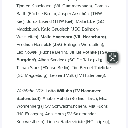
Tjorven Knackstedt (VfL Gummersbach), Dominik
Barth (Füchse Berlin), Jasper Anschütz (THW
Kiel), Julius Eisend (THW Kiel), Malte Elze (SC
Magdeburg), Kalle Gaugisch (JSG Balingen-
Weilstetten),
Malte Hagedorn (VfL Horneburg)
,
Friedrich Henselek (JSG Balingen-Weilstetten),
Leo Nowak (Füchse Berlin),
Julius Pöthke (TSV
Burgdorf)
, Albert Sandeck (SC DHfK Leipzig),
Tilman Stark (Füchse Berlin), Tim Bennet Thielicke
(SC Magdeburg), Leonard Volk (TV Hüttenberg).
Weibliche U17:
Lotta Willuhn (TV Hannover-
Badenstedt)
, Anabel Rohde (Berliner TSC), Elsa
Wonnenberg (TSV Schwabmünchen), Mia Fuchs
(HC Erlangen), Anni Horn (SV Salamander
Kornwestheim), Linnea Radzeviciute (HC Leipzig),