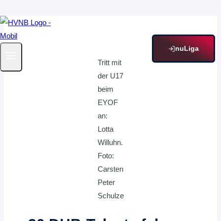
Zum
Inhalt
springen
nuLiga
Tritt mit
der U17
beim
EYOF
an:
Lotta
Willuhn.
Foto:
Carsten
Peter
Schulze